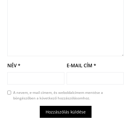
NÉV
*
E-MAIL CÍM
*
A nevem, e-mail címem, és weboldalcímem mentése a
böngészőben a következő hozzászólásomhoz.