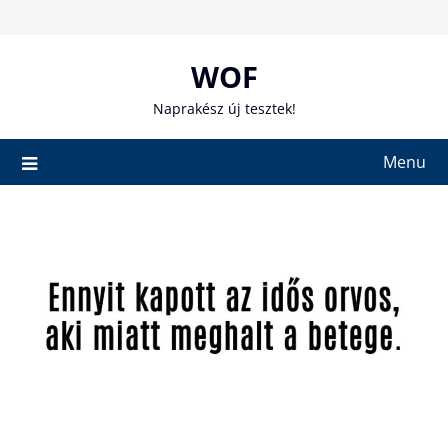
Skip
to
content
WOF
Naprakész új tesztek!
Menu