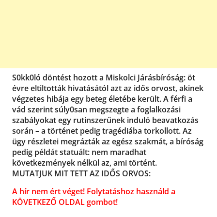
S0kk0ló döntést hozott a Miskolci Járásbíróság: öt
évre eltiltották hivatásától azt az idős orvost, akinek
végzetes hibája egy beteg életébe került. A férfi a
vád szerint súly0san megszegte a foglalkozási
szabályokat egy rutinszerűnek induló beavatkozás
során – a történet pedig tragédiába torkollott. Az
ügy részletei megrázták az egész szakmát, a bíróság
pedig példát statuált: nem maradhat
következmények nélkül az, ami történt.
MUTATJUK MIT TETT AZ IDŐS ORVOS:
A hír nem ért véget! Folytatáshoz használd a
KÖVETKEZŐ OLDAL gombot!