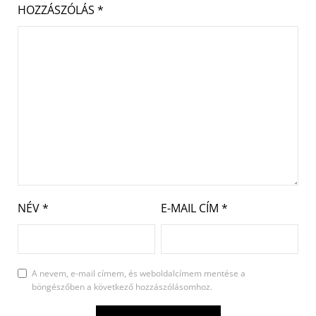
HOZZÁSZÓLÁS
*
NÉV
*
E-MAIL CÍM
*
A nevem, e-mail címem, és weboldalcímem mentése a
böngészőben a következő hozzászólásomhoz.