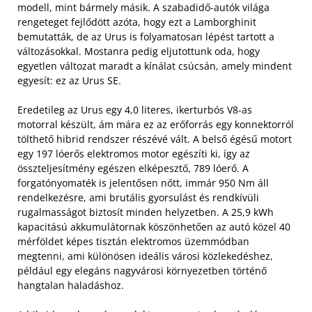
modell, mint bármely másik. A szabadidő-autók világa
rengeteget fejlődött azóta, hogy ezt a Lamborghinit
bemutatták, de az Urus is folyamatosan lépést tartott a
változásokkal. Mostanra pedig eljutottunk oda, hogy
egyetlen változat maradt a kínálat csúcsán, amely mindent
egyesít: ez az Urus SE.
Eredetileg az Urus egy 4,0 literes, ikerturbós V8-as
motorral készült, ám mára ez az erőforrás egy konnektorról
tölthető hibrid rendszer részévé vált. A belső égésű motort
egy 197 lóerős elektromos motor egészíti ki, így az
összteljesítmény egészen elképesztő, 789 lóerő. A
forgatónyomaték is jelentősen nőtt, immár 950 Nm áll
rendelkezésre, ami brutális gyorsulást és rendkívüli
rugalmasságot biztosít minden helyzetben. A 25,9 kWh
kapacitású akkumulátornak köszönhetően az autó közel 40
mérföldet képes tisztán elektromos üzemmódban
megtenni, ami különösen ideális városi közlekedéshez,
például egy elegáns nagyvárosi környezetben történő
hangtalan haladáshoz.