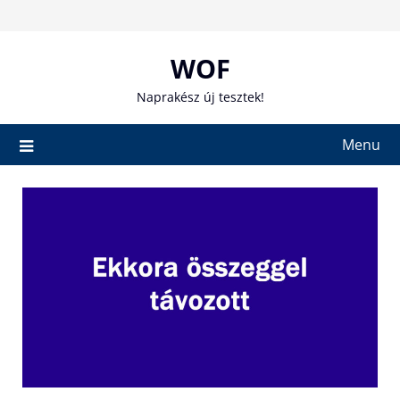
Skip
to
content
WOF
Naprakész új tesztek!
Menu