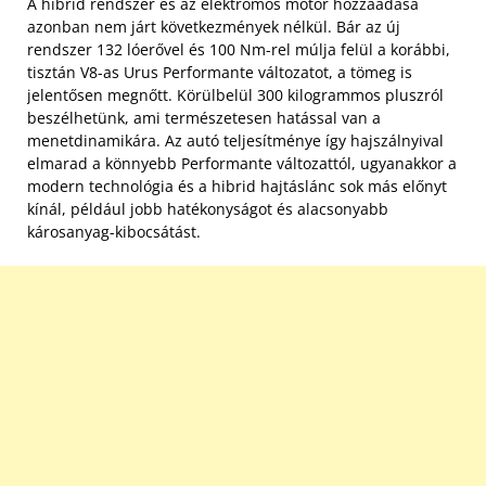
A hibrid rendszer és az elektromos motor hozzáadása
azonban nem járt következmények nélkül. Bár az új
rendszer 132 lóerővel és 100 Nm-rel múlja felül a korábbi,
tisztán V8-as Urus Performante változatot, a tömeg is
jelentősen megnőtt. Körülbelül 300 kilogrammos pluszról
beszélhetünk, ami természetesen hatással van a
menetdinamikára. Az autó teljesítménye így hajszálnyival
elmarad a könnyebb Performante változattól, ugyanakkor a
modern technológia és a hibrid hajtáslánc sok más előnyt
kínál, például jobb hatékonyságot és alacsonyabb
károsanyag-kibocsátást.