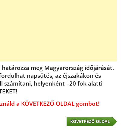
 határozza meg Magyarország időjárását.
fordulhat napsütés, az éjszakákon és
l számítani, helyenként –20 fok alatti
TEKET!
használd a KÖVETKEZŐ OLDAL gombot!
KÖVETKEZŐ OLDAL