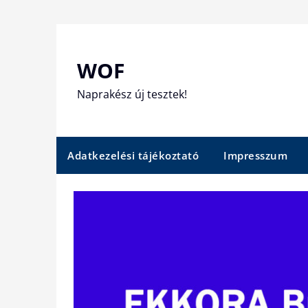
Skip
to
content
WOF
Naprakész új tesztek!
Adatkezelési tájékoztató
Impresszum