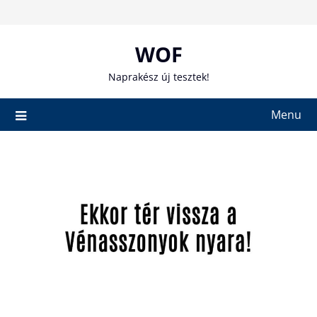
Skip
to
content
WOF
Naprakész új tesztek!
Menu