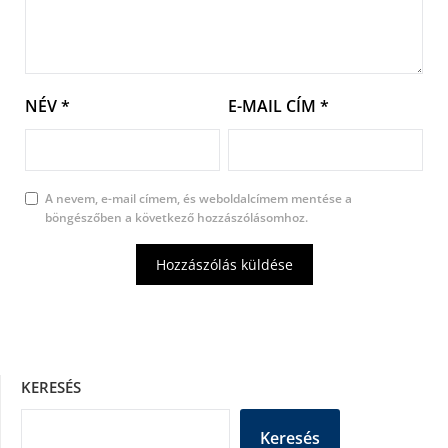
NÉV
*
E-MAIL CÍM
*
A nevem, e-mail címem, és weboldalcímem mentése a
böngészőben a következő hozzászólásomhoz.
KERESÉS
Keresés