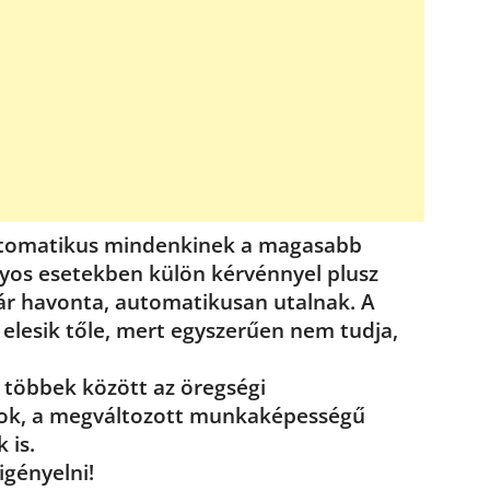
utomatikus mindenkinek a magasabb
onyos esetekben külön kérvénnyel plusz
ár havonta, automatikusan utalnak. A
 elesik tőle, mert egyszerűen nem tudja,
 többek között az öregségi
asok, a megváltozott munkaképességű
 is.
igényelni!