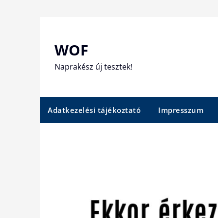
Skip
to
content
WOF
Naprakész új tesztek!
Adatkezelési tájékoztató
Impresszum