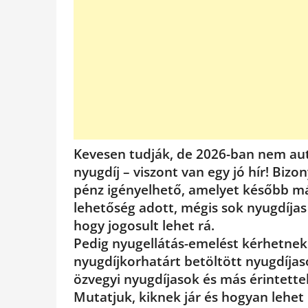
Kevesen tudják, de 2026-ban nem a
nyugdíj – viszont van egy jó hír! Biz
pénz igényelhető, amelyet később m
lehetőség adott, mégis sok nyugdíjas
hogy jogosult lehet rá.
Pedig nyugellátás-emelést kérhetnek
nyugdíjkorhatárt betöltött nyugdíj
özvegyi nyugdíjasok és más érintettek
Mutatjuk, kiknek jár és hogyan lehet 