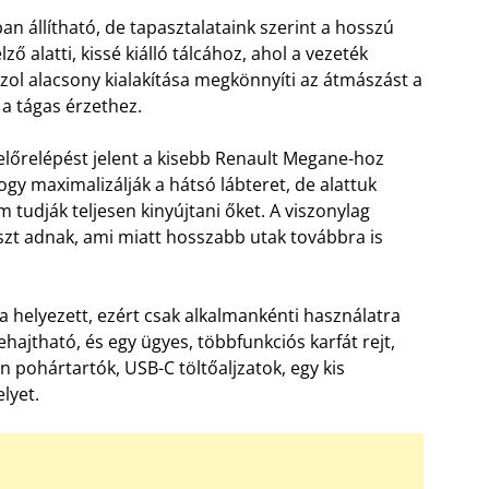
n állítható, de tapasztalataink szerint a hosszú
ő alatti, kissé kiálló tálcához, ahol a vezeték
nzol alacsony kialakítása megkönnyíti az átmászást a
 a tágas érzethez.
 előrelépést jelent a kisebb Renault Megane-hoz
ogy maximalizálják a hátsó lábteret, de alattuk
m tudják teljesen kinyújtani őket. A viszonylag
zt adnak, ami miatt hosszabb utak továbbra is
 helyezett, ezért csak alkalmankénti használatra
ehajtható, és egy ügyes, többfunkciós karfát rejt,
 pohártartók, USB-C töltőaljzatok, egy kis
lyet.