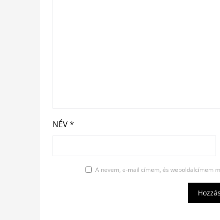
NÉV
*
A nevem, e-mail címem, és weboldalcímem m