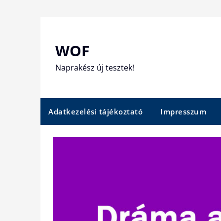
Skip
to
content
WOF
Naprakész új tesztek!
Adatkezelési tájékoztató
Impresszum