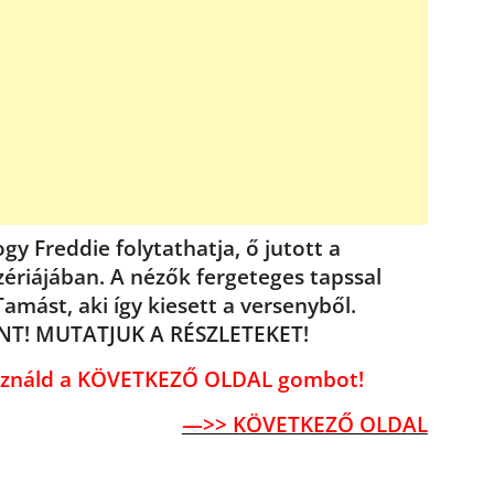
gy Freddie folytathatja, ő jutott a
zériájában. A nézők fergeteges tapssal
amást, aki így kiesett a versenyből.
! MUTATJUK A RÉSZLETEKET!
használd a KÖVETKEZŐ OLDAL gombot!
—>> KÖVETKEZŐ OLDAL