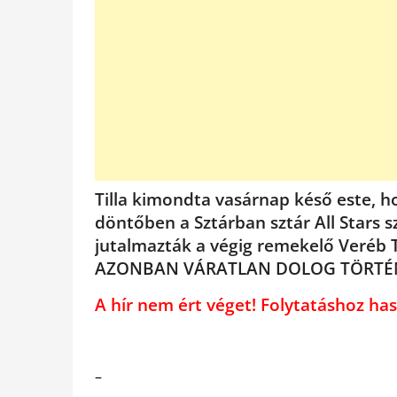
Tilla kimondta vasárnap késő este, ho
döntőben a Sztárban sztár All Stars s
jutalmazták a végig remekelő Veréb T
AZONBAN VÁRATLAN DOLOG TÖRTÉNT
A hír nem ért véget! Folytatáshoz 
–