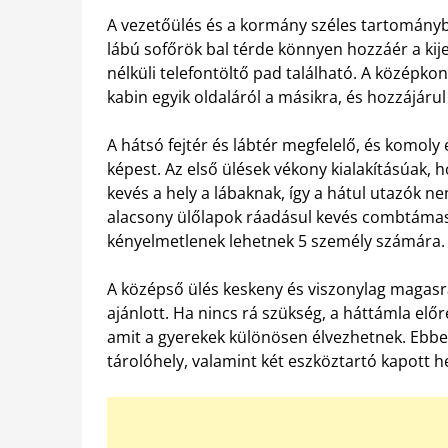
A vezetőülés és a kormány széles tartományba
lábú sofőrök bal térde könnyen hozzáér a kijelz
nélküli telefontöltő pad található. A középko
kabin egyik oldaláról a másikra, és hozzájárul
A hátsó fejtér és lábtér megfelelő, és komoly
képest. Az első ülések vékony kialakításúak, h
kevés a hely a lábaknak, így a hátul utazók ne
alacsony ülőlapok ráadásul kevés combtámas
kényelmetlenek lehetnek 5 személy számára.
A középső ülés keskeny és viszonylag magasra
ajánlott. Ha nincs rá szükség, a háttámla előr
amit a gyerekek különösen élvezhetnek. Ebben
tárolóhely, valamint két eszköztartó kapott he