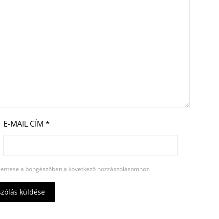
E-MAIL CÍM
*
entése a böngészőben a következő hozzászólásomhoz.