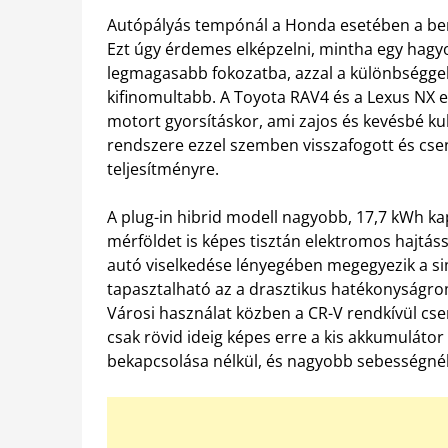
Autópályás tempónál a Honda esetében a benz
Ezt úgy érdemes elképzelni, mintha egy hagy
legmagasabb fokozatba, azzal a különbségge
kifinomultabb. A Toyota RAV4 és a Lexus NX e-
motort gyorsításkor, ami zajos és kevésbé 
rendszere ezzel szemben visszafogott és cse
teljesítményre.
A plug-in hibrid modell nagyobb, 17,7 kWh ka
mérföldet is képes tisztán elektromos hajtás
autó viselkedése lényegében megegyezik a s
tapasztalható az a drasztikus hatékonyságro
Városi használat közben a CR-V rendkívül cs
csak rövid ideig képes erre a kis akkumuláto
bekapcsolása nélkül, és nagyobb sebességnél 