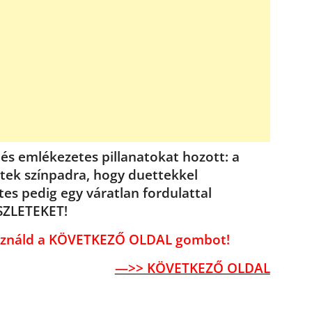
 és emlékezetes pillanatokat hozott: a
tek színpadra, hogy duettekkel
es pedig egy váratlan fordulattal
SZLETEKET!
használd a KÖVETKEZŐ OLDAL gombot!
—>> KÖVETKEZŐ OLDAL