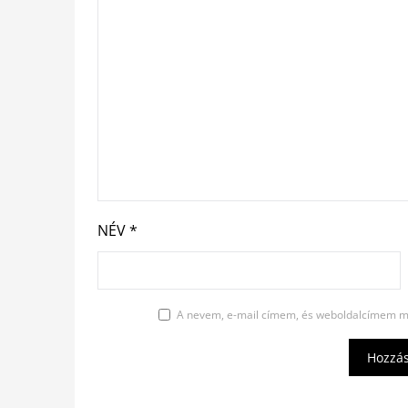
NÉV
*
A nevem, e-mail címem, és weboldalcímem m