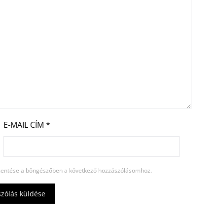
E-MAIL CÍM
*
entése a böngészőben a következő hozzászólásomhoz.