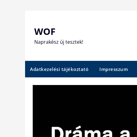
Skip
to
content
WOF
Naprakész új tesztek!
Adatkezelési tájékoztató
Impresszum