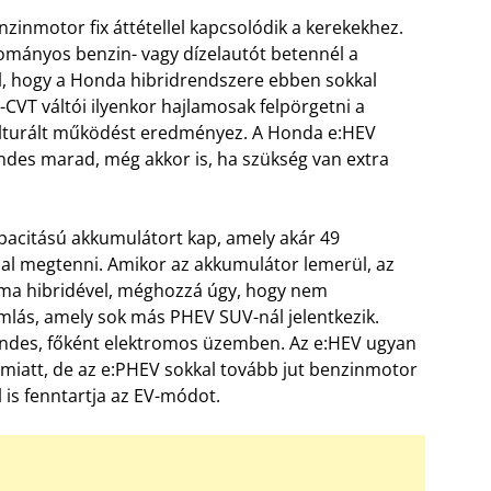
inmotor fix áttétellel kapcsolódik a kerekekhez.
ományos benzin- vagy dízelautót betennél a
l, hogy a Honda hibridrendszere ebben sokkal
CVT váltói ilyenkor hajlamosak felpörgetni a
kulturált működést eredményez. A Honda e:HEV
ndes marad, még akkor is, ha szükség van extra
pacitású akkumulátort kap, amely akár 49
sal megtenni. Amikor az akkumulátor lemerül, az
ima hibridével, méghozzá úgy, hogy nem
mlás, amely sok más PHEV SUV-nál jelentkezik.
endes, főként elektromos üzemben. Az e:HEV ugyan
r miatt, de az e:PHEV sokkal tovább jut benzinmotor
is fenntartja az EV-módot.