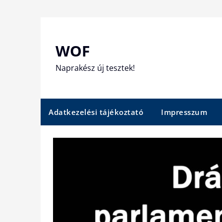
Skip
to
content
WOF
Naprakész új tesztek!
Adatkezelési tájékoztató
Impresszum