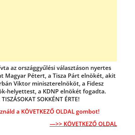
ívta az országgyűlési választáson nyertes
t Magyar Pétert, a Tisza Párt elnökét, akit
rbán Viktor miniszterelnököt, a Fidesz
ök-helyettest, a KDNP elnökét fogadta.
 TISZÁSOKAT SOKKÉNT ÉRTE!
használd a KÖVETKEZŐ OLDAL gombot!
—>> KÖVETKEZŐ OLDAL