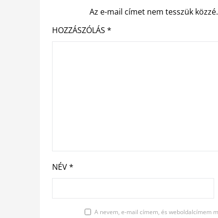
Az e-mail címet nem tesszük közzé
HOZZÁSZÓLÁS
*
NÉV
*
A nevem, e-mail címem, és weboldalcímem m