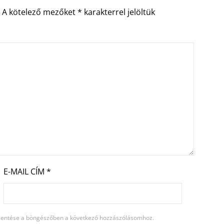
.
A kötelező mezőket
*
karakterrel jelöltük
E-MAIL CÍM
*
entése a böngészőben a következő hozzászólásomhoz.