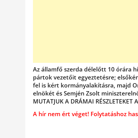
Az államfő szerda délelőtt 10 órára h
pártok vezetőit egyeztetésre; elsőkén
fel is kért kormányalakításra, majd O
elnökét és Semjén Zsolt minisztereln
MUTATJUK A DRÁMAI RÉSZLETEKET A
A hír nem ért véget! Folytatáshoz 