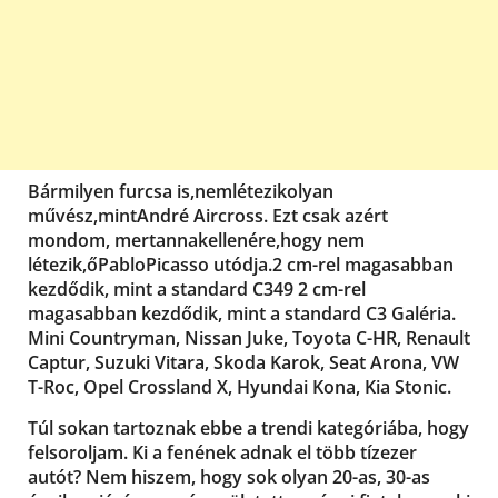
Bármilyen furcsa is
,
nem
létezik
olyan
művész,
mint
André Aircross. Ezt csak azért
mondom, mert
annak
ellenére
,
hogy nem
létezik,
ő
Pablo
Picasso utódja
.
2 cm-rel magasabban
kezdődik, mint a standard C349 2 cm-rel
magasabban kezdődik, mint a standard C3 Galéria.
Mini Countryman, Nissan Juke, Toyota C-HR, Renault
Captur, Suzuki Vitara, Skoda Karok, Seat Arona, VW
T-Roc, Opel Crossland X, Hyundai Kona, Kia Stonic.
Túl sokan tartoznak ebbe a trendi kategóriába, hogy
felsoroljam. Ki a fenének adnak el több tízezer
autót? Nem hiszem, hogy sok olyan 20-as, 30-as