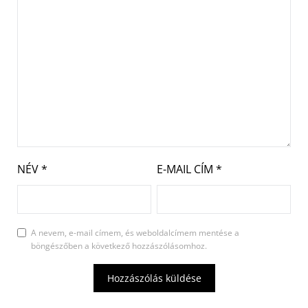
NÉV
*
E-MAIL CÍM
*
A nevem, e-mail címem, és weboldalcímem mentése a
böngészőben a következő hozzászólásomhoz.