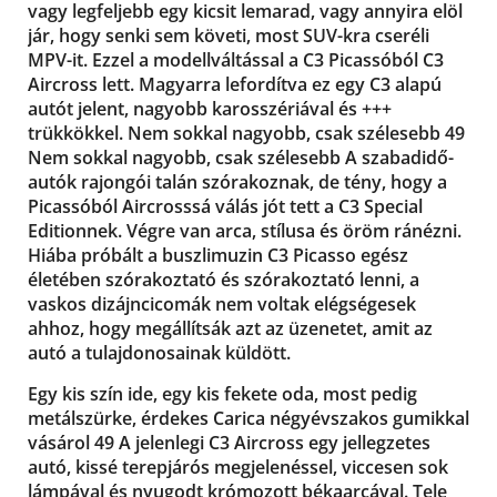
vagy legfeljebb egy kicsit lemarad, vagy annyira elöl
jár, hogy senki sem követi, most SUV-kra cseréli
MPV-it. Ezzel a modellváltással a C3 Picassóból C3
Aircross lett. Magyarra lefordítva ez egy C3 alapú
autót jelent, nagyobb karosszériával és +++
trükkökkel. Nem sokkal nagyobb, csak szélesebb 49
Nem sokkal nagyobb, csak szélesebb A szabadidő-
autók rajongói talán szórakoznak, de tény, hogy a
Picassóból Aircrosssá válás jót tett a C3 Special
Editionnek. Végre van arca, stílusa és öröm ránézni.
Hiába próbált a buszlimuzin C3 Picasso egész
életében szórakoztató és szórakoztató lenni, a
vaskos dizájncicomák nem voltak elégségesek
ahhoz, hogy megállítsák azt az üzenetet, amit az
autó a tulajdonosainak küldött.
Egy kis szín ide, egy kis fekete oda, most pedig
metálszürke, érdekes Carica négyévszakos gumikkal
vásárol 49 A jelenlegi C3 Aircross egy jellegzetes
autó, kissé terepjárós megjelenéssel, viccesen sok
lámpával és nyugodt krómozott békaarcával. Tele