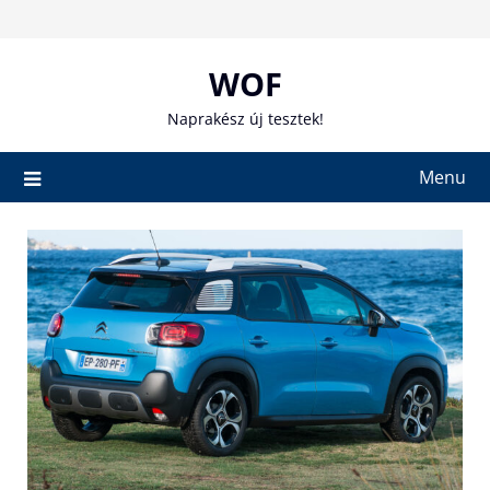
Skip
to
content
WOF
Naprakész új tesztek!
Menu