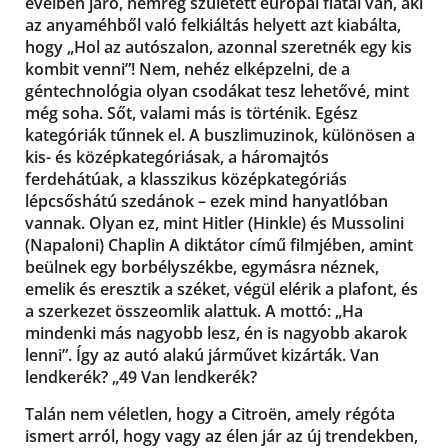
éveiben járó, nemrég született európai fiatal van, aki
az anyaméhből való felkiáltás helyett azt kiabálta,
hogy „Hol az autószalon, azonnal szeretnék egy kis
kombit venni”! Nem, nehéz elképzelni, de a
géntechnológia olyan csodákat tesz lehetővé, mint
még soha. Sőt, valami más is történik. Egész
kategóriák tűnnek el. A buszlimuzinok, különösen a
kis- és középkategóriásak, a háromajtós
ferdehátúak, a klasszikus középkategóriás
lépcsőshátú szedánok – ezek mind hanyatlóban
vannak. Olyan ez, mint Hitler (Hinkle) és Mussolini
(Napaloni) Chaplin A diktátor című filmjében, amint
beülnek egy borbélyszékbe, egymásra néznek,
emelik és eresztik a széket, végül elérik a plafont, és
a szerkezet összeomlik alattuk. A mottó: „Ha
mindenki más nagyobb lesz, én is nagyobb akarok
lenni”. Így az autó alakú járművet kizárták. Van
lendkerék? „49 Van lendkerék?
Talán nem véletlen, hogy a Citroën, amely régóta
ismert arról, hogy vagy az élen jár az új trendekben,