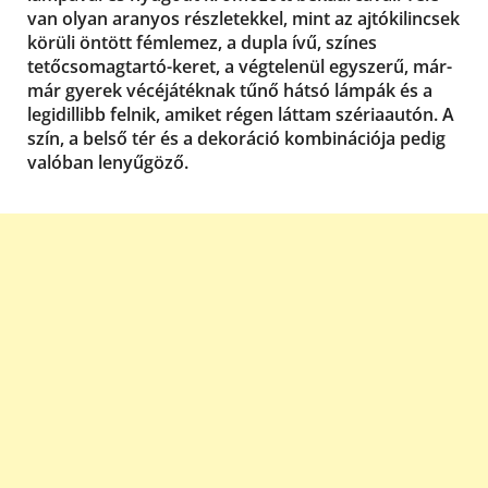
van olyan aranyos részletekkel, mint az ajtókilincsek
körüli öntött fémlemez, a dupla ívű, színes
tetőcsomagtartó-keret, a végtelenül egyszerű, már-
már gyerek vécéjátéknak tűnő hátsó lámpák és a
legidillibb felnik, amiket régen láttam szériaautón. A
szín, a belső tér és a dekoráció kombinációja pedig
valóban lenyűgöző.