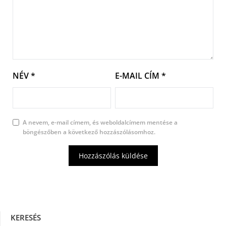
NÉV
*
E-MAIL CÍM
*
A nevem, e-mail címem, és weboldalcímem mentése a
böngészőben a következő hozzászólásomhoz.
KERESÉS