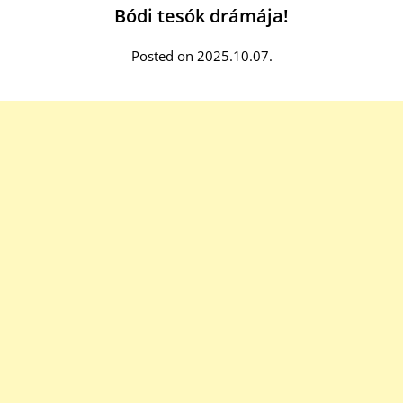
Bódi tesók drámája!
Posted on 2025.10.07.