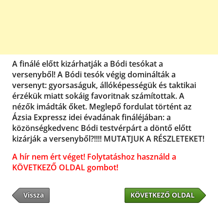
A finálé előtt kizárhatják a Bódi tesókat a
versenyből! A Bódi tesók végig dominálták a
versenyt: gyorsaságuk, állóképességük és taktikai
érzékük miatt sokáig favoritnak számítottak. A
nézők imádták őket. Meglepő fordulat történt az
Ázsia Expressz idei évadának fináléjában: a
közönségkedvenc Bódi testvérpárt a döntő előtt
kizárják a versenyből?!!!! MUTATJUK A RÉSZLETEKET!
A hír nem ért véget! Folytatáshoz használd a
KÖVETKEZŐ OLDAL gombot!
Vissza
KÖVETKEZŐ OLDAL