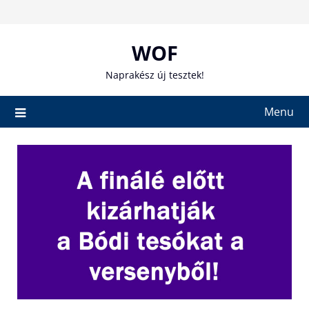
Skip
to
content
WOF
Naprakész új tesztek!
Menu