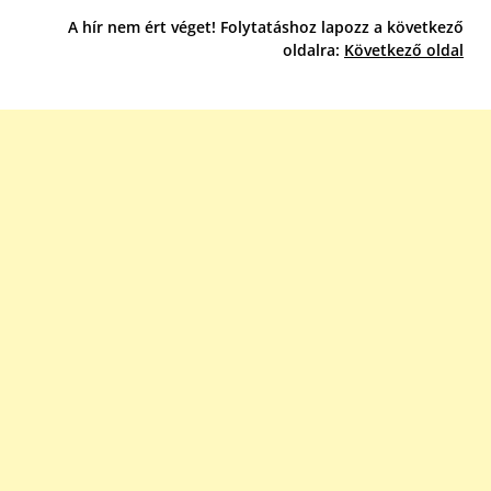
A hír nem ért véget! Folytatáshoz lapozz a következő
oldalra:
Következő oldal