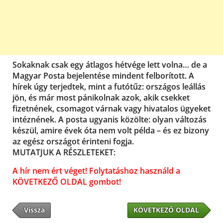
Sokaknak csak egy átlagos hétvége lett volna… de a
Magyar Posta bejelentése mindent felborított. A
hírek úgy terjedtek, mint a futótűz: országos leállás
jön, és már most pánikolnak azok, akik csekket
fizetnének, csomagot várnak vagy hivatalos ügyeket
intéznének. A posta ugyanis közölte: olyan változás
készül, amire évek óta nem volt példa – és ez bizony
az egész országot érinteni fogja.
MUTATJUK A RÉSZLETEKET:
A hír nem ért véget! Folytatáshoz használd a
KÖVETKEZŐ OLDAL gombot!
Vissza
KÖVETKEZŐ OLDAL