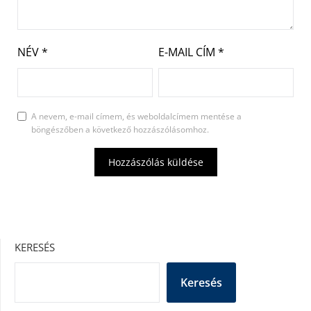
NÉV
*
E-MAIL CÍM
*
A nevem, e-mail címem, és weboldalcímem mentése a
böngészőben a következő hozzászólásomhoz.
KERESÉS
Keresés