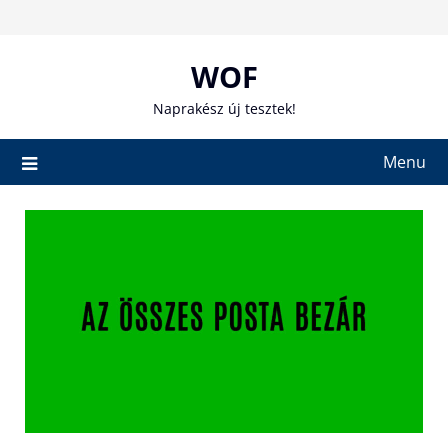
Skip
to
content
WOF
Naprakész új tesztek!
Menu