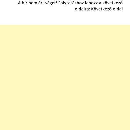
A hír nem ért véget! Folytatáshoz lapozz a következő
oldalra:
Következő oldal