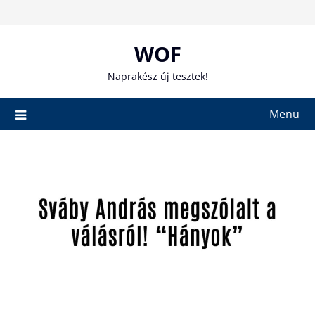
Skip
to
content
WOF
Naprakész új tesztek!
Menu