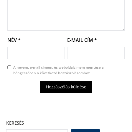
NÉV
*
E-MAIL CÍM
*
A nevem, e-mail címem, és weboldalcímem mentése a
böngészőben a következő hozzászólásomhoz.
KERESÉS