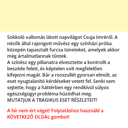
Sokkoló vallomás látott napvilágot Csuja Imréről. A
nézők által rajongott művész egy színházi próba
közepén tapasztalt furcsa tüneteket, amelyek akkor
még ártalmatlannak tűntek.
A színész egy pillanatra elvesztette a kontrollt a
beszéde felett, és képtelen volt megfelelően
kifejezni magát. Bár a rosszullét gyorsan elmúlt, az
eset nyugtalanító kérdéseket vetett fel. Senki sem
sejtette, hogy a háttérben egy rendkívül súlyos
egészségügyi probléma húzódhat meg.
MUTATJUK A TRAGIKUS ESET RÉSZLETEIT!
A hír nem ért véget! Folytatáshoz használd a
KÖVETKEZŐ OLDAL gombot!