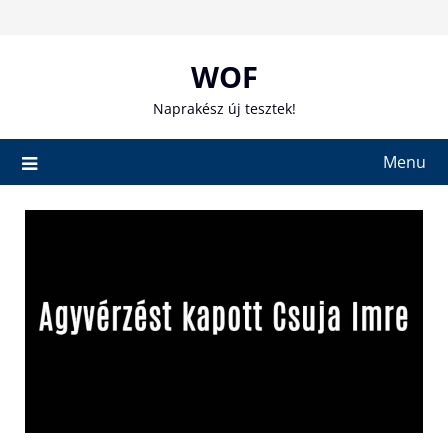
Skip
to
content
WOF
Naprakész új tesztek!
Menu