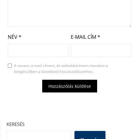
NÉV
*
E-MAIL CÍM
*
A nevem, e-mail címem, és weboldalcímem mentése a
böngészőben a következő hozzászólásomhoz.
KERESÉS