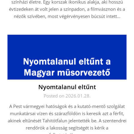
színházi életre. Egy korszak ikonikus alakja, aki hosszú
évtizedeken át volt jelen a színpadon, a filmvásznon és a
nézők szívében, most végérvényesen búcsút intett…
Nyomtalanul eltűnt
Posted on 2026.01.28.
A Pest vármegyei hatóságok és a kutató-mentő szolgálat
munkatársai vízen és szárazföldön is keresik azt a férfit,
akinek eltűnését Tahitótfalun jelentették be. A szentendrei
rendőrök a lakosság segítségét is kérik a