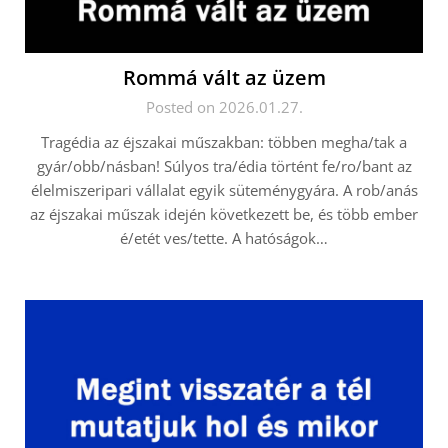
Rommá vált az üzem
Posted on 2026.01.27.
Tragédia az éjszakai műszakban: többen megha/tak a
gyár/obb/násban! Súlyos tra/édia történt fe/ro/bant az
élelmiszeripari vállalat egyik süteménygyára. A rob/anás
az éjszakai műszak idején következett be, és több ember
é/etét ves/tette. A hatóságok…