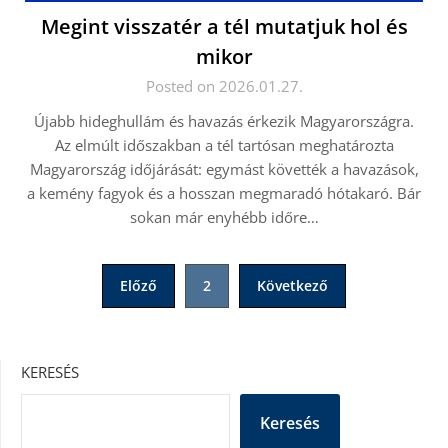
Megint visszatér a tél mutatjuk hol és
mikor
Posted on 2026.01.27.
Újabb hideghullám és havazás érkezik Magyarországra.
Az elmúlt időszakban a tél tartósan meghatározta
Magyarország időjárását: egymást követték a havazások,
a kemény fagyok és a hosszan megmaradó hótakaró. Bár
sokan már enyhébb időre…
Bejegyzések
Előző
2
Következő
lapozása
KERESÉS
Keresés