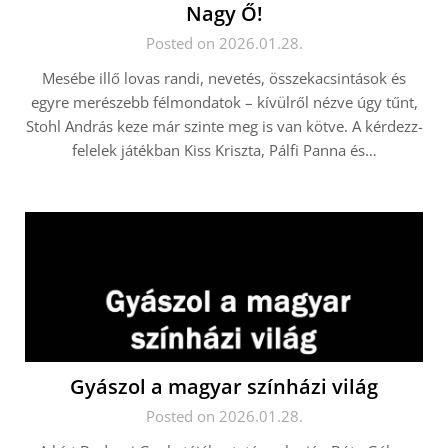
Nagy Ő!
Posted on 2026.01.28.
Mesébe illő lovas randi, nevetés, összekacsintások és
egyre merészebb félmondatok – kívülről nézve úgy tűnt,
Stohl András keze már szinte meg is van kötve. A kérdezz-
felelek játékban Kiss Kriszta, Pálfi Panna és…
Gyászol a magyar színházi világ
Posted on 2026.01.28.