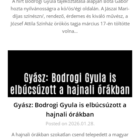
A hírt Bodrogi Gyula tájékoztatása alapján Bóta Gábor
hozta nyilvánosságra a kö/ös/égi oldalán. A Jászai Mari-
díjas színészn/, rendező, érdemes és kiváló művész, a
József Attila Színház örökös tagja március 17-én töltötte
volna…
Gyász: Bodrogi Gyula is elbúcsúzott a
hajnali órákban
Posted on 2026.01.28.
A hajnali órákban szokatlan csend telepedett a magyar