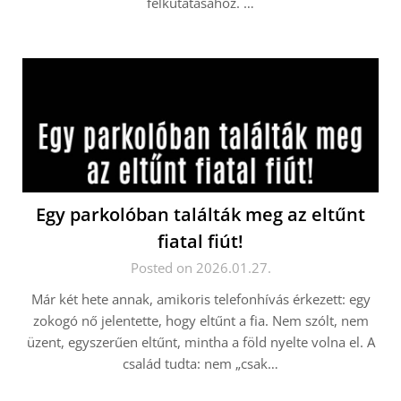
felkutatásához. …
Egy parkolóban találták meg az eltűnt
fiatal fiút!
Posted on 2026.01.27.
Már két hete annak, amikoris telefonhívás érkezett: egy
zokogó nő jelentette, hogy eltűnt a fia. Nem szólt, nem
üzent, egyszerűen eltűnt, mintha a föld nyelte volna el. A
család tudta: nem „csak…