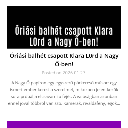
Óriási balhét csapott Klara L0rd a Nagy
Ő-ben!
Posted on 2026.01.27.
A Nagy Ő papíron egy egyszerű párkereső műsor: egy
ismert ember keresi a szerelmet, miközben jelentkezők
sora próbálja elcsavarni a fejét. A valóságban azonban
ennél jóval többről van szó. Kamerák, rivaldafény, egók…