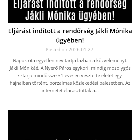
Eljárást indított a rendőrség Jákli Mónika
ügyében!
Posted on 2026.01.27.
Napok óta egyetlen név tartja lázban a közvéleményt:
Jákli Mónikáé. A Nyerő Páros egykori, mindig mosolygós
sztárja mindössze 31 évesen vesztette életét egy
hajnalban történt, borzalmas közlekedési balesetben. Az
internetet elárasztották a…