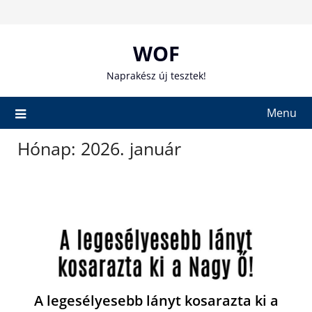
Skip
to
content
WOF
Naprakész új tesztek!
Menu
Hónap:
2026. január
A legesélyesebb lányt kosarazta ki a