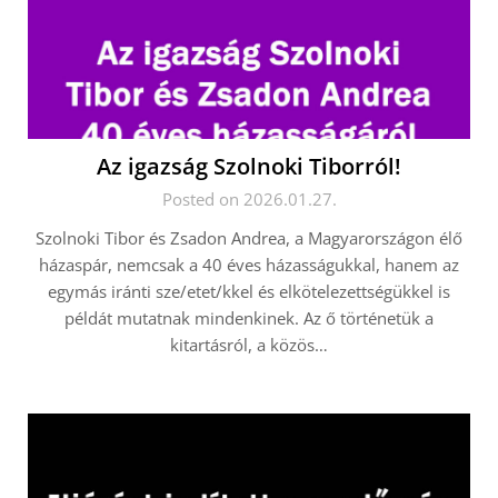
Az igazság Szolnoki Tiborról!
Posted on 2026.01.27.
Szolnoki Tibor és Zsadon Andrea, a Magyarországon élő
házaspár, nemcsak a 40 éves házasságukkal, hanem az
egymás iránti sze/etet/kkel és elkötelezettségükkel is
példát mutatnak mindenkinek. Az ő történetük a
kitartásról, a közös…