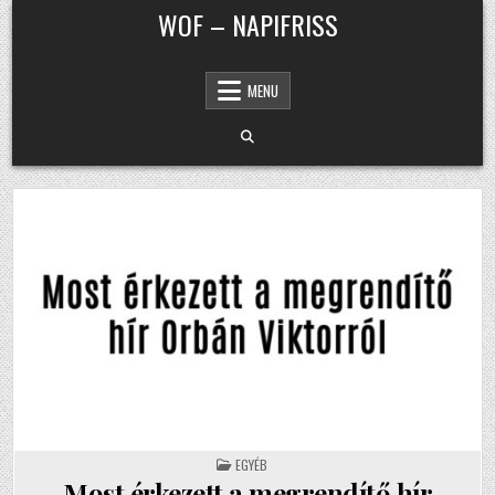
Skip to content
WOF – NAPIFRISS
MENU
POSTED IN
EGYÉB
Most érkezett a megrendítő hír