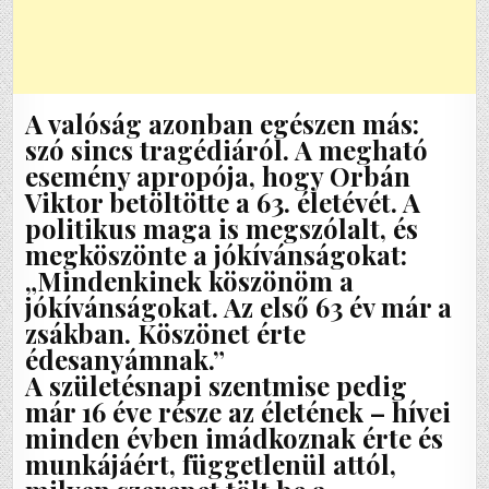
A valóság azonban egészen más:
szó sincs tragédiáról. A megható
esemény apropója, hogy Orbán
Viktor betöltötte a 63. életévét. A
politikus maga is megszólalt, és
megköszönte a jókívánságokat:
„Mindenkinek köszönöm a
jókívánságokat. Az első 63 év már a
zsákban. Köszönet érte
édesanyámnak.”
A születésnapi szentmise pedig
már 16 éve része az életének – hívei
minden évben imádkoznak érte és
munkájáért, függetlenül attól,