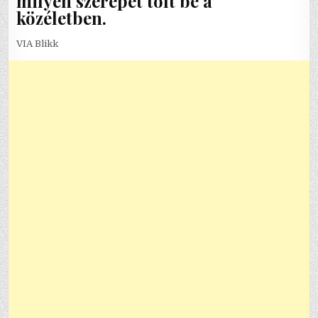
milyen szerepet tölt be a
közéletben.
VIA Blikk