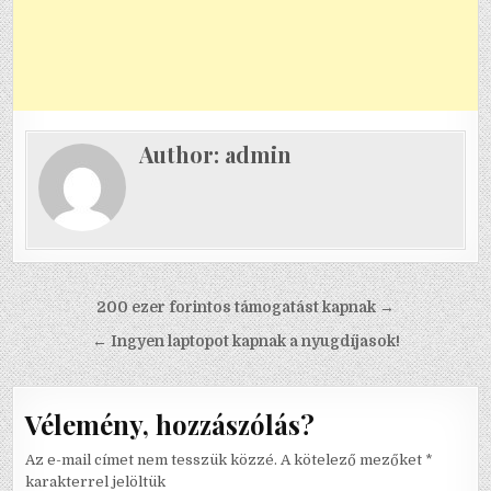
Author:
admin
Bejegyzés navigáció
200 ezer forintos támogatást kapnak →
← Ingyen laptopot kapnak a nyugdíjasok!
Vélemény, hozzászólás?
Az e-mail címet nem tesszük közzé.
A kötelező mezőket
*
karakterrel jelöltük