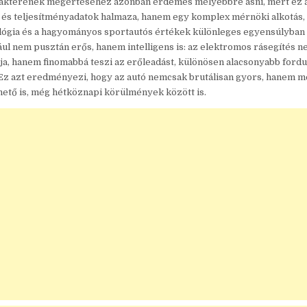
akterének megértéséhez azonban érdemes mélyebbre ásni, mert ez 
és teljesítményadatok halmaza, hanem egy komplex mérnöki alkotás,
ógia és a hagyományos sportautós értékek különleges egyensúlyban t
ául nem pusztán erős, hanem intelligens is: az elektromos rásegítés 
tja, hanem finomabbá teszi az erőleadást, különösen alacsonyabb ford
Ez azt eredményezi, hogy az autó nemcsak brutálisan gyors, hanem 
ető is, még hétköznapi körülmények között is.