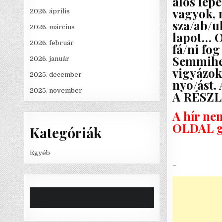
álos lép
vagyok, 
2026. április
sza/ab/ul
2026. március
lapot… O
2026. február
fá/ni fo
Semmihez
2026. január
vigyázok
2025. december
nyo/ást.
2025. november
A RÉSZ
A hír ne
OLDAL g
Kategóriák
Egyéb
–