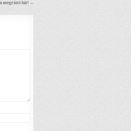
 a megrázó hír! →