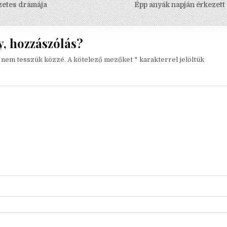
s navigáció
zetes drámája
Épp anyák napján érkezett
, hozzászólás?
t nem tesszük közzé.
A kötelező mezőket
*
karakterrel jelöltük