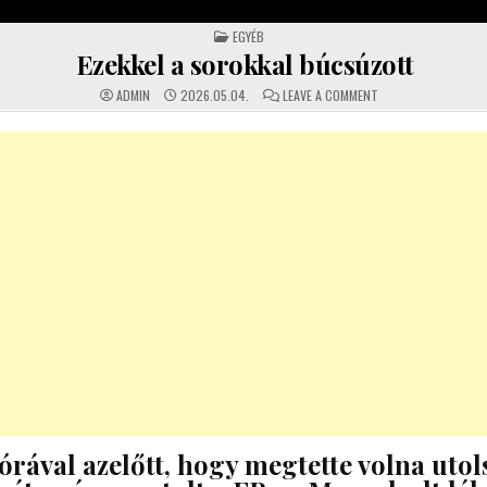
POSTED IN
EGYÉB
Ezekkel a sorokkal búcsúzott
ON EZEKKEL A SORO
ADMIN
2026.05.04.
LEAVE A COMMENT
órával azelőtt, hogy megtette volna utol