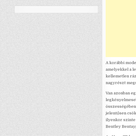
A korábbi model
amelyekkel a le
kellemetlen ráz
nagyrészt megsz
Van azonban egy
legkényelmeseb
összességében 
jelentősen csök
ilyenkor szint
Bentley Bentay