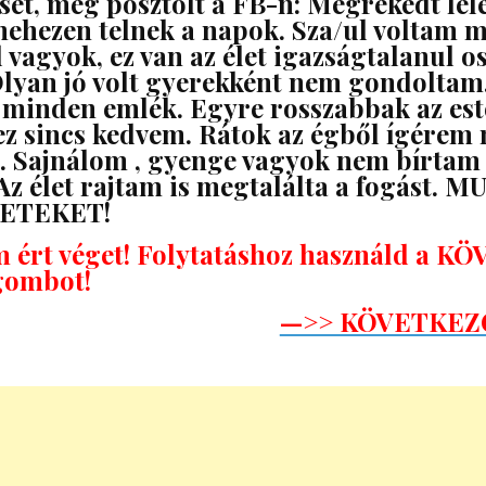
ését, még posztolt a FB-n: Megrekedt lél
nehezen telnek a napok. Sza/ul voltam 
 vagyok, ez van az élet igazságtalanul os
lyan jó volt gyerekként nem gondoltam
g minden emlék. Egyre rosszabbak az est
 sincs kedvem. Rátok az égből ígérem
. Sajnálom , gyenge vagyok nem bírtam
 Az élet rajtam is megtalálta a fogást. 
LETEKET!
m ért véget! Folytatáshoz használd a 
ombot!
—>> KÖVETKEZ