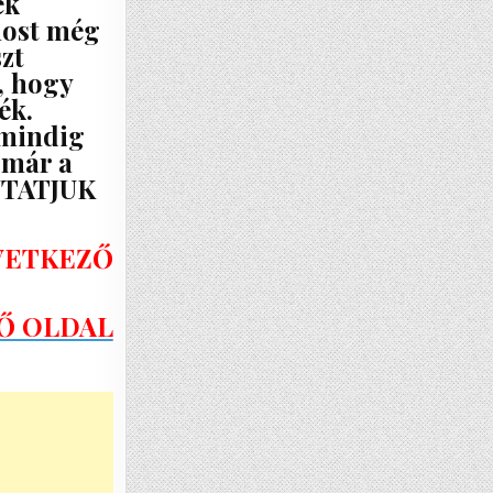
ek
most még
zt
, hogy
ék.
 mindig
 már a
MUTATJUK
KÖVETKEZŐ
Ő OLDAL