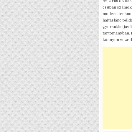
Az Urus SE kar
csupán számok 
modern technol
hajtáslánc péld
gyorsulást javí
tartományban. 
könnyen vezeth