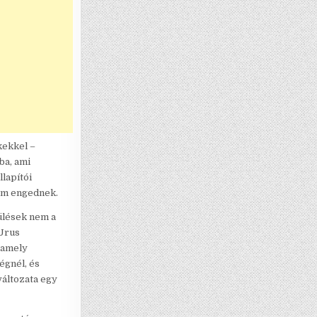
kekkel –
ba, ami
llapítói
sem engednek.
 ülések nem a
 Urus
 amely
égnél, és
áltozata egy