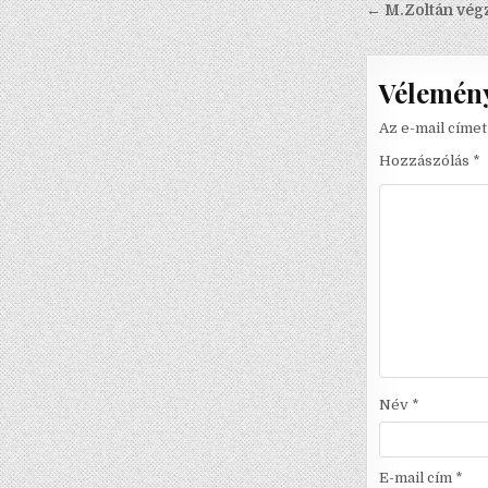
Bejegyzé
← M.Zoltán vég
Vélemény
Az e-mail címe
Hozzászólás
*
Név
*
E-mail cím
*