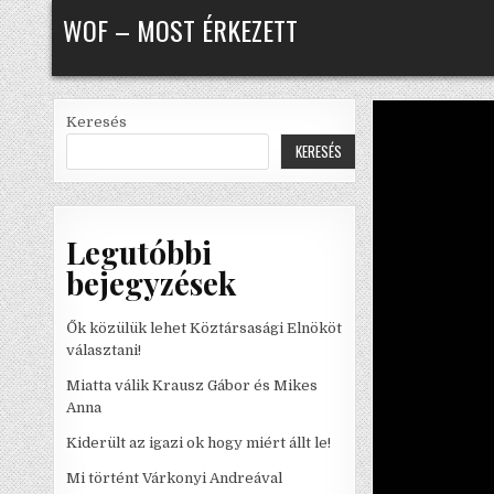
Skip to content
WOF – MOST ÉRKEZETT
Keresés
KERESÉS
Legutóbbi
bejegyzések
Ők közülük lehet Köztársasági Elnököt
választani!
Miatta válik Krausz Gábor és Mikes
Anna
Kiderült az igazi ok hogy miért állt le!
Mi történt Várkonyi Andreával