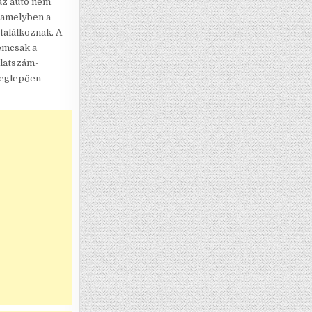
az autó nem
 amelyben a
alálkoznak. A
nemcsak a
ulatszám-
meglepően